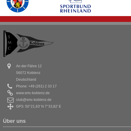
An der Fähre 12
56072 Koblenz
Deutschland
Phone: +49 (261) 2 33 17
www.smc-koblenz.de
club@smc-koblenz.de
GPS: 50°21,63' N 7°33,82' E
Über uns