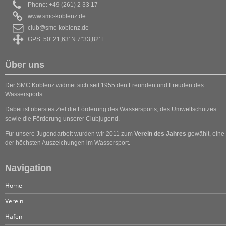
Phone: +49 (261) 2 33 17
www.smc-koblenz.de
club@smc-koblenz.de
GPS: 50°21,63' N 7°33,82' E
Über uns
Der SMC Koblenz widmet sich seit 1955 den Freunden und Freuden des
Wassersports.
Dabei ist oberstes Ziel die Förderung des Wassersports, des Umweltschutzes
sowie die Förderung unserer Clubjugend.
Für unsere Jugendarbeit wurden wir 2011 zum
Verein des Jahres
gewählt, eine
der höchsten Auszeichungen im Wassersport.
Navigation
Home
Verein
Hafen