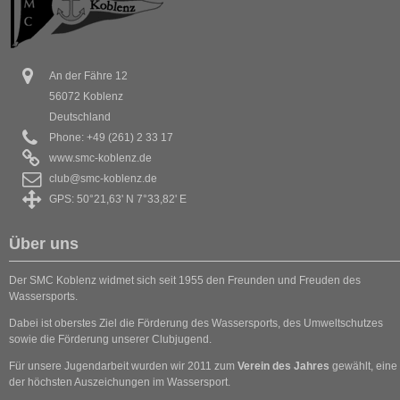
An der Fähre 12
56072 Koblenz
Deutschland
Phone: +49 (261) 2 33 17
www.smc-koblenz.de
club@smc-koblenz.de
GPS: 50°21,63' N 7°33,82' E
Über uns
Der SMC Koblenz widmet sich seit 1955 den Freunden und Freuden des
Wassersports.
Dabei ist oberstes Ziel die Förderung des Wassersports, des Umweltschutzes
sowie die Förderung unserer Clubjugend.
Für unsere Jugendarbeit wurden wir 2011 zum
Verein des Jahres
gewählt, eine
der höchsten Auszeichungen im Wassersport.