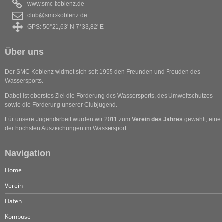
www.smc-koblenz.de
club@smc-koblenz.de
GPS: 50°21,63' N 7°33,82' E
Über uns
Der SMC Koblenz widmet sich seit 1955 den Freunden und Freuden des
Wassersports.
Dabei ist oberstes Ziel die Förderung des Wassersports, des Umweltschutzes
sowie die Förderung unserer Clubjugend.
Für unsere Jugendarbeit wurden wir 2011 zum
Verein des Jahres
gewählt, eine
der höchsten Auszeichungen im Wassersport.
Navigation
Home
Verein
Hafen
Kombüse