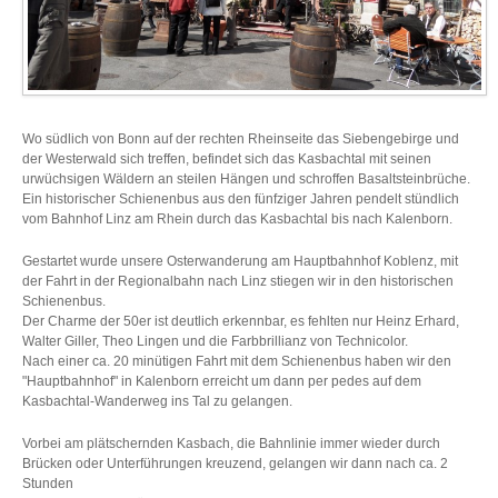
Wo südlich von Bonn auf der rechten Rheinseite das Siebengebirge und
der Westerwald sich treffen, befindet sich das Kasbachtal mit seinen
urwüchsigen Wäldern an steilen Hängen und schroffen Basaltsteinbrüche.
Ein historischer Schienenbus aus den fünfziger Jahren pendelt stündlich
vom Bahnhof Linz am Rhein durch das Kasbachtal bis nach Kalenborn.
Gestartet wurde unsere Osterwanderung am Hauptbahnhof Koblenz, mit
der Fahrt in der Regionalbahn nach Linz stiegen wir in den historischen
Schienenbus.
Der Charme der 50er ist deutlich erkennbar, es fehlten nur Heinz Erhard,
Walter Giller, Theo Lingen und die Farbbrillianz von Technicolor.
Nach einer ca. 20 minütigen Fahrt mit dem Schienenbus haben wir den
"Hauptbahnhof" in Kalenborn erreicht um dann per pedes auf dem
Kasbachtal-Wanderweg ins Tal zu gelangen.
Vorbei am plätschernden Kasbach, die Bahnlinie immer wieder durch
Brücken oder Unterführungen kreuzend, gelangen wir dann nach ca. 2
Stunden