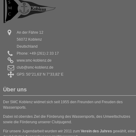
An der Fähre 12
56072 Koblenz
Deutschland
Phone: +49 (261) 2 33 17
www.smc-koblenz.de
club@smc-koblenz.de
GPS: 50°21,63' N 7°33,82' E
Über uns
Der SMC Koblenz widmet sich seit 1955 den Freunden und Freuden des
Wassersports.
Dabei ist oberstes Ziel die Förderung des Wassersports, des Umweltschutzes
sowie die Förderung unserer Clubjugend.
Für unsere Jugendarbeit wurden wir 2011 zum
Verein des Jahres
gewählt, eine